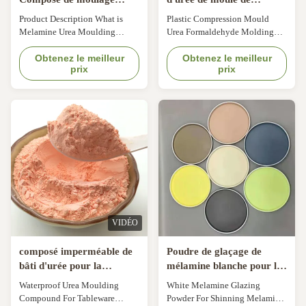
d'urée Poudre blanche
compression moulant la
Product Description What is
Plastic Compression Mould
pour ustensiles de table
poudre composée
Melamine Urea Moulding
Urea Formaldehyde Molding
Compounds Urea molding
Compound Powder Product
compound powder,also known
Obtenez le meilleur
Description What Is Melamine
Obtenez le meilleur
prix
prix
as urea formaldehyde compound
Tableware? Melamine moulding
powder, amino molding
compound are based on
powder,is one kind of
melamine -formaldehyde resins
thermosetting material, it's
fortified with specialpurpose
produced by adding curing
additives, pigments, cure
agent, colorant,lubricant into
regulators and lubricants
urea formaldehyde resin.
.specialpurpose additives, ...
Color:white ...
VIDÉO
composé imperméable de
Poudre de glaçage de
bâti d'urée pour la
mélamine blanche pour la
couverture de toilette de
vaisselle Shinning de
Waterproof Urea Moulding
White Melamine Glazing
commutateur de prise de
mélamine
Compound For Tableware
Powder For Shinning Melamine