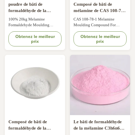
poudre de bâti de
Composé de bâti de
formaldéhyde de la
mélamine de CAS 108-78-
mélamine 20kg de 100%
1 pour presser la vaisselle
100% 20kg Melamine
CAS 108-78-1 Melamine
pour le restaurant
Formaldehyde Moulding
Moulding Compound For
Powder For Restaurant Product
Pressing Tableware Product
Description Melamine
Obtenez le meilleur
Description Melamine
Obtenez le meilleur
prix
prix
Formaldehyde Molding Powder
formaldehyde molding
is extensively used for standard
compound(abbreviation A5) is a
quality kitchenware, crockery
king of power heat pressing
items, food grade containers,
molding material which main
decorative items and
ingredient is melamine. This
engineering plastics required for
kind of high molecular
designing terminal block ...
synthetic material is produced
under scientific ...
Composé de bâti de
Le bâti de formaldéhyde
formaldéhyde de la
de la mélamine C3h6n6
mélamine C3H6N6 pour
saupoudrent la catégorie