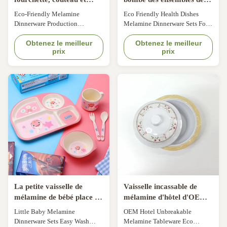
baguettes en mélamine
vaisselle de mélamine pour
Eco-Friendly Melamine
Eco Friendly Health Dishes
le bébé d'enfants
Dinnerware Production
Melamine Dinnerware Sets For
Spoon/Fork/Knife/Chopsticks
Children Baby Specification
Kit For Restaurant,Home
Obtenez le meilleur
Material: 100% Melamine, 50%
Obtenez le meilleur
prix
prix
Overview Essential details
Melamine, 30% Melamine,
Dinnerware Type; Dinnerware
Bamboo Fiber Printing:
Sets Pattern Type: Factory
White/color material with decal,
Designs or Customized
solid color. Customized: OEM
Occasion: Giveaways, Business
& ODM are welcomed Packing
Gifts, Party, Graduation, Presents
Details: Brown bulk
Design Style: Contemporary,
package,white bulk package...
Vintage...
La petite vaisselle de
Vaisselle incassable de
mélamine de bébé place le
mélamine d'hôtel d'OEM
lavage facile dur pour se
écologique avec le
Little Baby Melamine
OEM Hotel Unbreakable
casser
couvercle
Dinnerware Sets Easy Wash
Melamine Tableware Eco