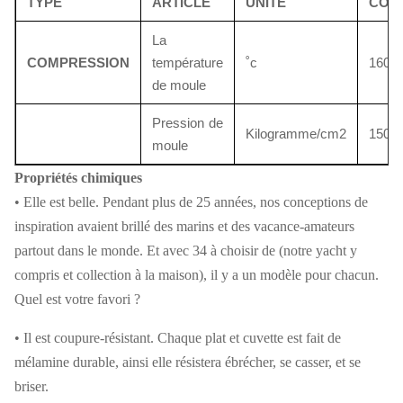
TYPE
ARTICLE
UNITÉ
COND
La
COMPRESSION
température
˚c
160 -
de moule
Pression de
Kilogramme/cm2
150 -
moule
Propriétés chimiques
• Elle est belle. Pendant plus de 25 années, nos conceptions de
inspiration avaient brillé des marins et des vacance-amateurs
partout dans le monde. Et avec 34 à choisir de (notre yacht y
compris et collection à la maison), il y a un modèle pour chacun.
Quel est votre favori ?
• Il est coupure-résistant. Chaque plat et cuvette est fait de
mélamine durable, ainsi elle résistera ébrécher, se casser, et se
briser.