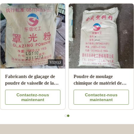
VIDEO
Fabricants de glaçage de
Poudre de moulage
poudre de vaisselle de la
chimique de matériel de
mélamine LG220 pour le
résine de mélamine pour le
Contactez-nous
Contactez-nous
code brillant 39092000 du
bâti A5 MMC de vaisselle
maintenant
maintenant
plat HS de mélamine
de mélamine