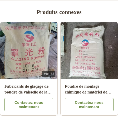
Produits connexes
Poudre de moulage de
La mélamine moulant la
mélamine blanche de
poudre composée pour
couleur pour faire la
préparer la mélamine de
Contactez-nous
Contactez-nous
cuvette/plat haute
dishware plaque la
maintenant
maintenant
résistance de liaison
mélamine de saladier