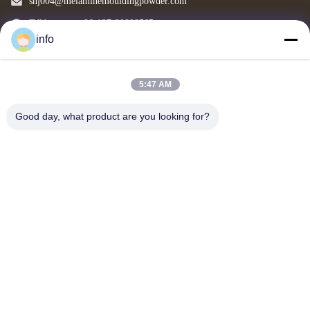
shj004@melaminemouldingpowder.com
Télégramme: 86-137-20898565
info
5:47 AM
Copyright © 2019-2026 Dongxin Melamine (Xiamen) Chemical Co., Ltd.. All Rights
Reserved.
Good day, what product are you looking for?