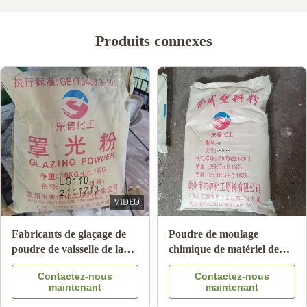
Produits connexes
VIDEO
Fabricants de glaçage de
Poudre de moulage
poudre de vaisselle de la
chimique de matériel de
mélamine LG220 pour le
résine de mélamine pour le
Contactez-nous
Contactez-nous
code brillant 39092000 du
bâti A5 MMC de vaisselle
maintenant
maintenant
plat HS de mélamine
de mélamine