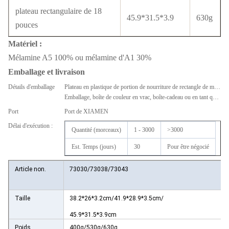
plateau rectangulaire de 18
45.9*31.5*3.9
630g
pouces
Matériel :
Mélamine A5 100% ou mélamine d'A1 30%
Emballage et livraison
Détails d'emballage
Plateau en plastique de portion de nourriture de rectangle de mélamine imprimé par coutume d'utilisation de restaurant de prix de gros
Emballage, boîte de couleur en vrac, boîte-cadeau ou en tant que votre demande.
Port
Port de XIAMEN
Délai d'exécution :
Quantité (morceaux)
1 - 3000
>3000
Est. Temps (jours)
30
Pour être négocié
Article non.
73030/73038/73043
Taille
38.2*26*3.2cm/41.9*28.9*3.5cm/
45.9*31.5*3.9cm
Poids
400g/530g/630g