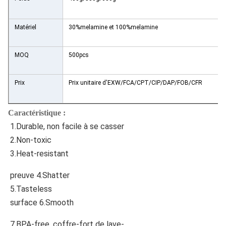
Matériel
30%melamine et 100%melamine
MOQ
500pcs
Prix
Prix unitaire d'EXW/FCA/CPT/CIP/DAP/FOB/CFR/CIF
Caractéristique :
1.Durable, non facile à se casser
2.Non-toxic
3.Heat-resistant
preuve 4.Shatter
5.Tasteless
surface 6.Smooth
7.BPA-free, coffre-fort de lave-