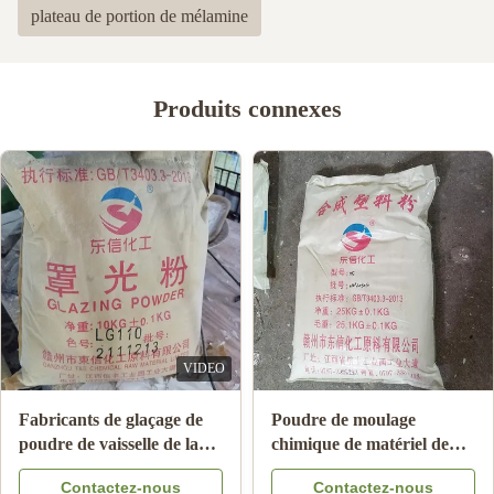
plateau de portion de mélamine
Produits connexes
VIDEO
Fabricants de glaçage de
Poudre de moulage
poudre de vaisselle de la
chimique de matériel de
mélamine LG220 pour le
résine de mélamine pour le
Contactez-nous
Contactez-nous
code brillant 39092000 du
bâti A5 MMC de vaisselle