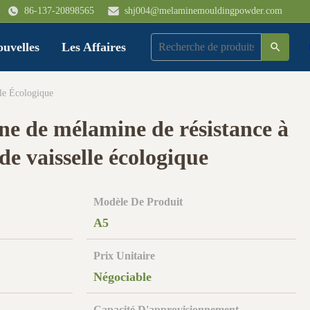
86-137-20898565
shj004@melaminemouldingpowder.com
uvelles
Les Affaires
le Écologique
ne de mélamine de résistance à
de vaisselle écologique
Modèle De Produit
A5
Prix Unitaire
Négociable
Capacité D'approvisionnement