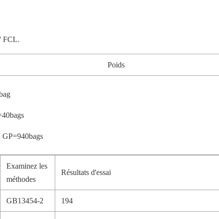
0' FCL.
Poids
bag
=40bags
' GP=940bags
Examinez les
Résultats d'essai
méthodes
GB13454-2
194