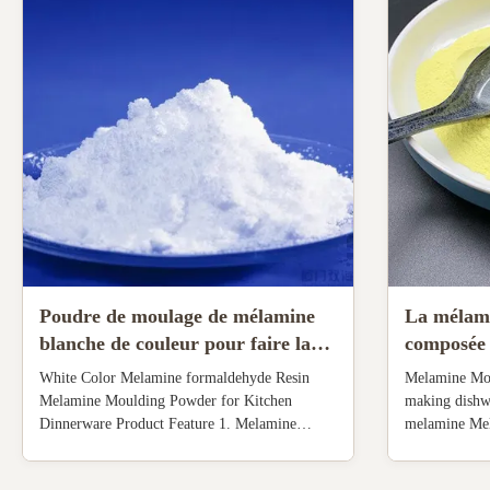
Poudre de moulage de mélamine
La mélami
blanche de couleur pour faire la
composée 
cuvette/plat haute résistance de
mélamine 
White Color Melamine formaldehyde Resin
Melamine Mo
liaison
mélamine 
Melamine Moulding Powder for Kitchen
making dishw
Dinnerware Product Feature 1. Melamine
melamine Me
Powder is combined with formaldehyde and
(MMC): Melam
other agents to produce melamine resins. 2.
formaldehyde 