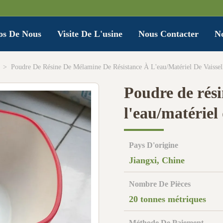
os De Nous
Visite De L'usine
Nous Contacter
No
>
Poudre De Résine De Mélamine De Résistance À L'eau/matériel De Vaissel
Poudre de rési
l'eau/matériel 
Pays D'origine
Jiangxi, Chine
Nombre De Pièces
20 tonnes métriques
Méthode De Paiement