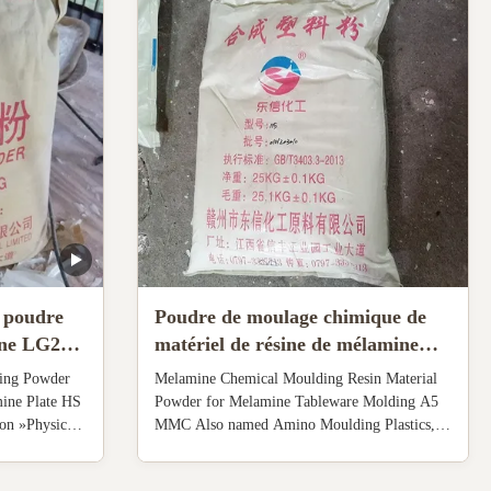
e poudre
Poudre de moulage chimique de
mine LG220
matériel de résine de mélamine
092000 du
pour le bâti A5 MMC de vaisselle
ing Powder
Melamine Chemical Moulding Resin Material
de mélamine
ine Plate HS
Powder for Melamine Tableware Molding A5
on »Physical
MMC Also named Amino Moulding Plastics,
known as
Urea Formaldehyde Molding Compoundm,
lar structure
melamine formaldehyde moulding powder 1.