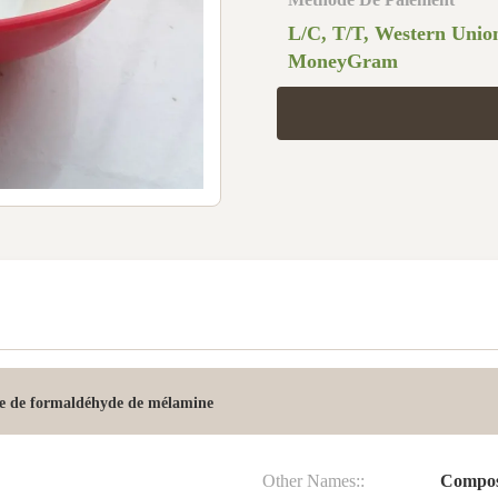
L/C, T/T, Western Unio
MoneyGram
e de formaldéhyde de mélamine
Other Names::
Compos