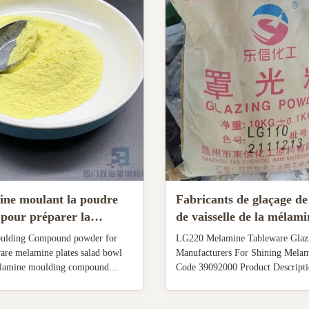
ne moulant la poudre
Fabricants de glaçage d
pour préparer la
de vaisselle de la méla
de dishware plaque la
pour le code brillant 39
ulding Compound powder for
LG220 Melamine Tableware Glaz
de saladier
plat HS de mélamine
are melamine plates salad bowl
Manufacturers For Shining Melam
lamine moulding compound
Code 39092000 Product Descripti
ine is always reacted with
Property Glazing powder is also 
and then made into resins or
melamine resin powder, its molecu