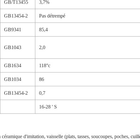
GB/T13455
3,7%
GB13454-2
Pas détrempé
GB9341
85,4
GB1043
2,0
GB1634
118°c
GB1034
86
GB13454-2
0,7
16-28 ' S
n céramique d'imitation, vaisselle (plats, tasses, soucoupes, poches, cuill